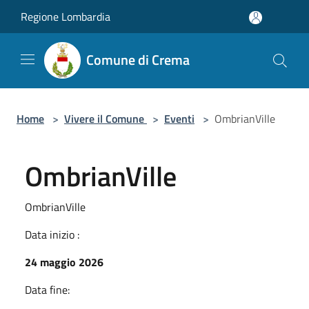
Salta al contenuto principale
Regione Lombardia
Comune di Crema
Home
>
Vivere il Comune
>
Eventi
>
OmbrianVille
OmbrianVille
OmbrianVille
Data inizio :
24 maggio 2026
Data fine: