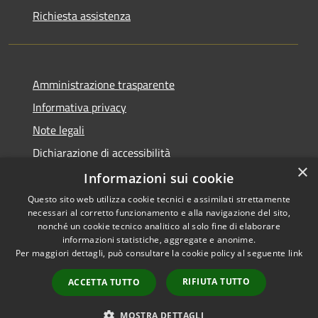
Richiesta assistenza
Amministrazione trasparente
Informativa privacy
Note legali
Dichiarazione di accessibilità
×
Piano di miglioramento dei servizi
Informazioni sui cookie
Questo sito web utilizza cookie tecnici e assimilati strettamente
necessari al corretto funzionamento e alla navigazione del sito,
nonché un cookie tecnico analitico al solo fine di elaborare
informazioni statistiche, aggregate e anonime.
RSS
Copyright © 2026 • Comune di
Per maggiori dettagli, può consultare la cookie policy al seguente
link
Accessibilità
Crema • Powered by
Privacy
Municipium
Accesso
•
RIFIUTA TUTTO
ACCETTA TUTTO
Cookie
redazione
Mappa del sito
MOSTRA DETTAGLI